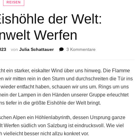
REISEN
ishöhle der Welt:
enwelt Werfen
zu
023
von
Julia Schattauer
3 Kommentare
Die
größte
Eishöhle
cht ein starker, eiskalter Wind über uns hinweg. Die Flamme
der
n wir mitten rein in den Sturm und durchschreiten die Tür ins
Welt:
 wieder entfacht haben, schauen wir uns um. Rings um uns
Eisriesenwelt
hein der Lampen in den Händen unserer Gruppe erleuchtet
Werfen
s tiefer in die größte Eishöhle der Welt bringt.
chischen Alpen ein Höhlenlabyrinth, dessen Ursprung ganze
t Werfen südlich von Salzburg ist eindrucksvoll. Wie viel
vielleicht besser nicht allzu konkret vor.